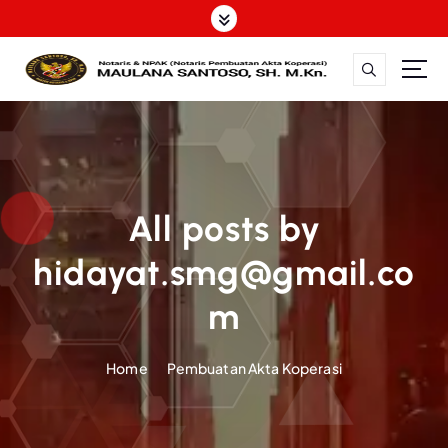
S
k
i
p
t
o
c
o
n
t
All posts by
e
hidayat.smg@gmail.co
n
t
m
Home
Pembuatan Akta Koperasi