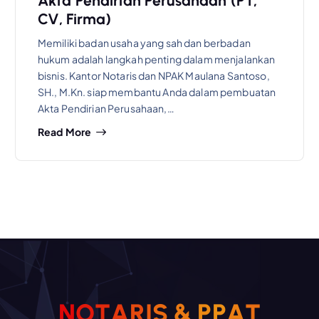
Akta Pendirian Perusahaan (PT,
CV, Firma)
Memiliki badan usaha yang sah dan berbadan
hukum adalah langkah penting dalam menjalankan
bisnis. Kantor Notaris dan NPAK Maulana Santoso,
SH., M.Kn. siap membantu Anda dalam pembuatan
Akta Pendirian Perusahaan,…
Read More
N
O
T
A
R
I
S
&
P
P
A
T